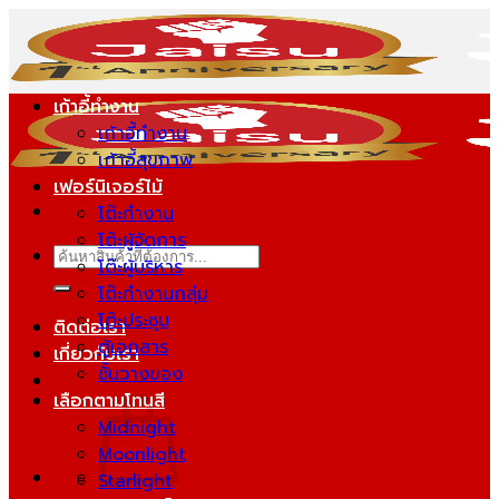
ข้าม
ไป
ยัง
เนื้อหา
เก้าอี้ทำงาน
เก้าอี้ทำงาน
เก้าอี้สุขภาพ
เฟอร์นิเจอร์ไม้
โต๊ะทำงาน
โต๊ะผู้จัดการ
ค้นหา:
โต๊ะผู้บริหาร
โต๊ะทำงานกลุ่ม
โต๊ะประชุม
ติดต่อเรา
ตู้เอกสาร
เกี่ยวกับเรา
ชั้นวางของ
เลือกตามโทนสี
Midnight
Moonlight
Starlight