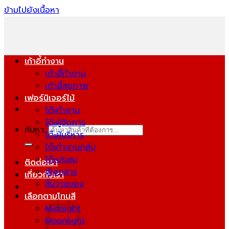
ข้ามไปยังเนื้อหา
เก้าอี้ทำงาน
เก้าอี้ทำงาน
เก้าอี้สุขภาพ
เฟอร์นิเจอร์ไม้
โต๊ะทำงาน
โต๊ะผู้จัดการ
ค้นหา:
โต๊ะผู้บริหาร
โต๊ะทำงานกลุ่ม
โต๊ะประชุม
ติดต่อเรา
ตู้เอกสาร
เกี่ยวกับเรา
ชั้นวางของ
เลือกตามโทนสี
Midnight
Moonlight