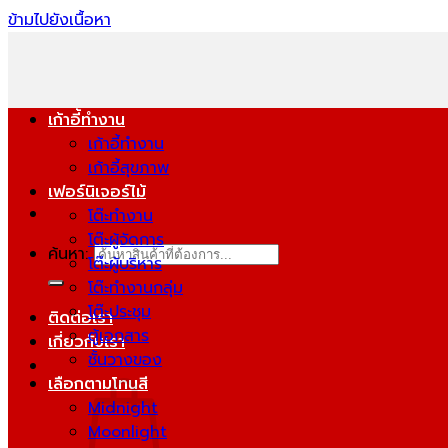
ข้ามไปยังเนื้อหา
เก้าอี้ทำงาน
เก้าอี้ทำงาน
เก้าอี้สุขภาพ
เฟอร์นิเจอร์ไม้
โต๊ะทำงาน
โต๊ะผู้จัดการ
ค้นหา:
โต๊ะผู้บริหาร
โต๊ะทำงานกลุ่ม
โต๊ะประชุม
ติดต่อเรา
ตู้เอกสาร
เกี่ยวกับเรา
ชั้นวางของ
เลือกตามโทนสี
Midnight
Moonlight