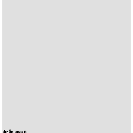
ตู้เหล็ก เกรด B