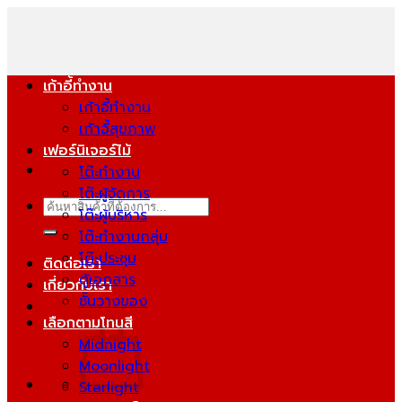
ข้าม
ไป
ยัง
เนื้อหา
เก้าอี้ทำงาน
เก้าอี้ทำงาน
เก้าอี้สุขภาพ
เฟอร์นิเจอร์ไม้
โต๊ะทำงาน
โต๊ะผู้จัดการ
ค้นหา:
โต๊ะผู้บริหาร
โต๊ะทำงานกลุ่ม
โต๊ะประชุม
ติดต่อเรา
ตู้เอกสาร
เกี่ยวกับเรา
ชั้นวางของ
เลือกตามโทนสี
Midnight
Moonlight
Starlight