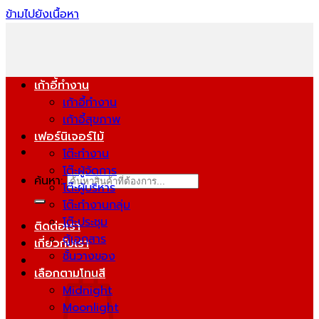
ข้ามไปยังเนื้อหา
เก้าอี้ทำงาน
เก้าอี้ทำงาน
เก้าอี้สุขภาพ
เฟอร์นิเจอร์ไม้
โต๊ะทำงาน
โต๊ะผู้จัดการ
ค้นหา:
โต๊ะผู้บริหาร
โต๊ะทำงานกลุ่ม
โต๊ะประชุม
ติดต่อเรา
ตู้เอกสาร
เกี่ยวกับเรา
ชั้นวางของ
เลือกตามโทนสี
Midnight
Moonlight