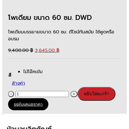
โพเดียม ขนาด 60 ซม. DWD
โพเดียมบรรยายขนาด 60 ซม. ดีไซน์ทันสมัย ใช้พูดหรือ
อบรม
Original
Current
9,400.00
฿
3,645.00
฿
price
price
was:
is:
9,400.00 ฿.
3,645.00 ฿.
ไม้โอ๊คเข้ม
สี
ล้างค่า
จำนวน
หยิบใส่ตะกร้า
โพ
ขอใบเสนอราคา
เดีย
ม
ขนาด
ข้อมูลผลิตภัณฑ์
60