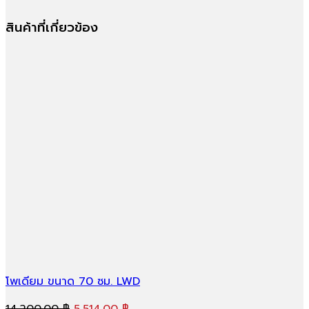
สินค้าที่เกี่ยวข้อง
โพเดียม ขนาด 70 ซม. LWD
Original
Current
14,200.00
฿
5,514.00
฿