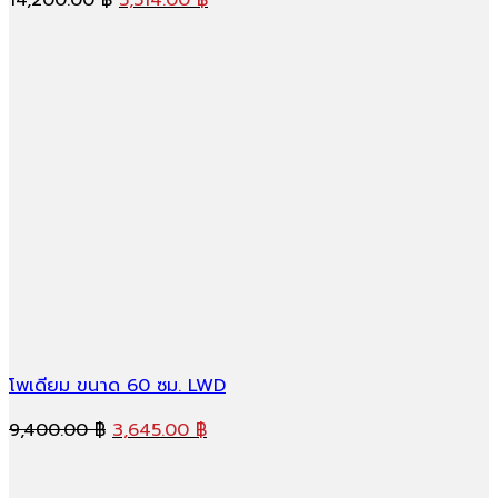
price
price
was:
is:
14,200.00 ฿.
5,514.00 ฿.
โพเดียม ขนาด 60 ซม. LWD
Original
Current
9,400.00
฿
3,645.00
฿
price
price
was:
is: