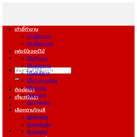
ข้าม
ไป
ยัง
เนื้อหา
เก้าอี้ทำงาน
เก้าอี้ทำงาน
เก้าอี้สุขภาพ
เฟอร์นิเจอร์ไม้
โต๊ะทำงาน
โต๊ะผู้จัดการ
ค้นหา:
โต๊ะผู้บริหาร
โต๊ะทำงานกลุ่ม
โต๊ะประชุม
ติดต่อเรา
ตู้เอกสาร
เกี่ยวกับเรา
ชั้นวางของ
เลือกตามโทนสี
Midnight
Moonlight
Starlight