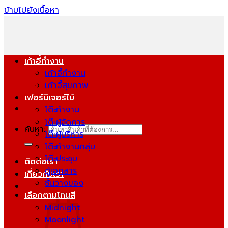
ข้ามไปยังเนื้อหา
เก้าอี้ทำงาน
เก้าอี้ทำงาน
เก้าอี้สุขภาพ
เฟอร์นิเจอร์ไม้
โต๊ะทำงาน
โต๊ะผู้จัดการ
ค้นหา:
โต๊ะผู้บริหาร
โต๊ะทำงานกลุ่ม
โต๊ะประชุม
ติดต่อเรา
ตู้เอกสาร
เกี่ยวกับเรา
ชั้นวางของ
เลือกตามโทนสี
Midnight
Moonlight